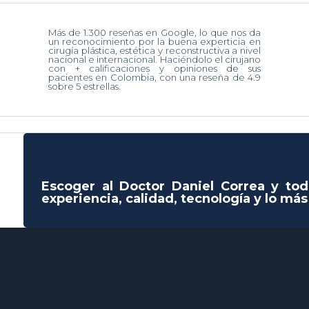
Más de 1.300 reseñas en Google, lo que nos da
un reconocimiento por la buena experticia en
cirugía plástica, estética y reconstructiva a nivel
nacional e internacional. Haciéndolo el cirujano
con + calificaciones y opiniones de sus
pacientes en Colombia, con una reseña de 4.9
sobre 5 estrellas.
Escoger al Doctor Daniel Correa y tod
experiencia, calidad, tecnología y lo má