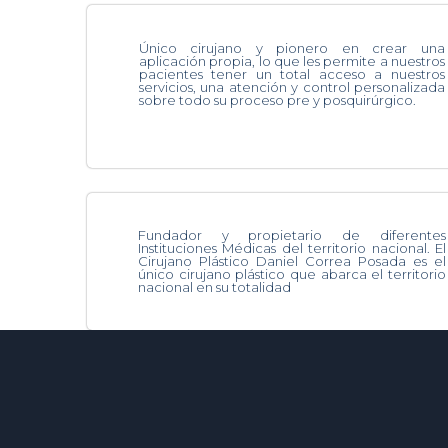
Único cirujano y pionero en crear una
aplicación propia, lo que les permite a nuestros
pacientes tener un total acceso a nuestros
servicios, una atención y control personalizada
sobre todo su proceso pre y posquirúrgico.
Fundador y propietario de diferentes
Instituciones Médicas del territorio nacional. El
Cirujano Plástico Daniel Correa Posada es el
único cirujano plástico que abarca el territorio
nacional en su totalidad