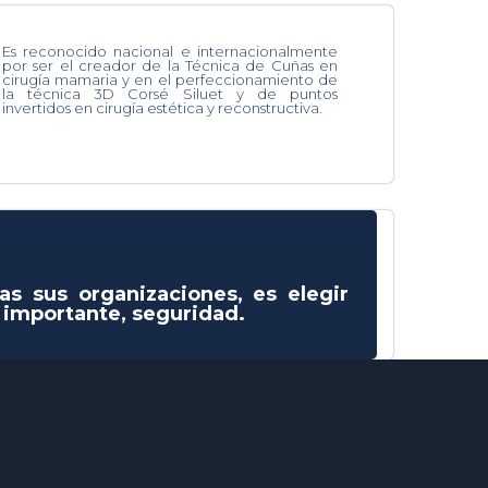
Es reconocido nacional e internacionalmente
por ser el creador de la Técnica de Cuñas en
cirugía mamaria y en el perfeccionamiento de
la técnica 3D Corsé Siluet y de puntos
invertidos en cirugía estética y reconstructiva.
as sus organizaciones, es elegir
s importante, seguridad.