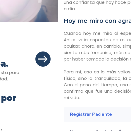
una confianza que hoy hace pa
a día.
Hoy me miro con agra
Cuando hoy me miro al espe
Antes veía aspectos de mi 
ocultar; ahora, en cambio, si
siento más femenina, más s
por haber tomado la decisión 
a.
Para mí, eso es lo más valio
esta para
físico, sino la tranquilidad, l
dad.
Con el paso del tiempo, esa s
confirma que fue una decisión
 por
mi vida.
y