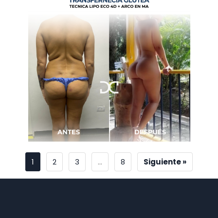
1
2
3
…
8
Siguiente »