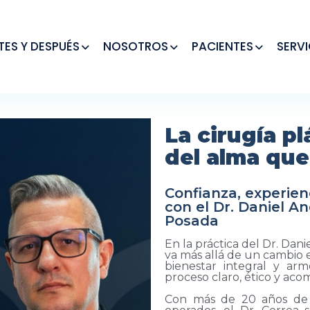
TES Y DESPUÉS
NOSOTROS
PACIENTES
SERVI
La cirugía p
del alma que
Confianza, experien
con el Dr. Daniel A
Posada
En la práctica del Dr. Dani
va más allá de un cambio e
bienestar integral y ar
proceso claro, ético y ac
Con más de 20 años de 