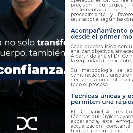
operados, el Dr. Correa
precisión quirúrgica,
implementación de técni
procedimiento y favor
satisfactoria, según las c
Acompañamiento pr
desde el primer m
Cada proceso inicia con u
analizan objetivos, antece
A partir de ahí, el Dr. Co
la seguridad del paciente, 
Su metodología se ap
comunicación transparen
decisiones con confianza 
todo el proceso.
Técnicas únicas y e
permiten una rápid
El Dr. Daniel Andrés Co
técnicas quirúrgicas avan
experiencia, este enfoq
actualización constant
traduzca en una experie