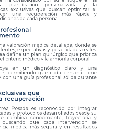
 se ha consolidado por su enfoque en la
 la planificación personalizada y la
cas exclusivas que buscan optimizar el
ecer una recuperación más rápida y
ondiciones de cada persona.
ofesional
omento
na valoración médica detallada, donde se
dentes, expectativas y posibilidades reales.
rrea define un plan quirúrgico que prioriza
el criterio médico y la armonía corporal.
oya en un diagnóstico claro y una
te, permitiendo que cada persona tome
y con una guía profesional sólida durante
xclusivas que
a recuperación
rrea Posada es reconocido por integrar
zadas y protocolos desarrollados desde su
ue combina conocimiento, trayectoria y
e, buscando que cada intervención se
ncia médica más segura y en resultados