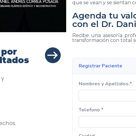
que se vean y se sientan 
Agenda tu val
con el Dr. Dani
Recibe una asesoría profe
transformación con total 
 por
ultados
 y
echos.