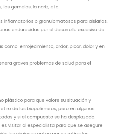
los gemelos, la nariz, etc.
 inflamatorios o granulomatosos para aislarlos.
onas endurecidas por el desarrollo excesivo de
 como: enrojecimiento, ardor, picor, dolor y en
genera graves problemas de salud para el
 plástico para que valore su situación y
etiro de los biopolímeros, pero en algunos
ctadas y si el compuesto se ha desplazado.
s visitar al especialista para que se asegure
n los cirujanos optan por no retirar los