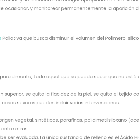
de ocasionar, y monitorear permanentemente la aparición d
a
Paliativa que busca disminuir el volumen del Polímero, silico
ae parcialmente, todo aquel que se pueda sacar que no esté 
n superior, se quita la flacidez de la piel, se quita el teji
os casos severos pueden incluir varias intervenciones.
igen vegetal, sintéticos, parafinas, polidimetilsiloxano (acei
 entre otros.
be ser evaluada. La única sustancia de relleno es el Ácido Hia