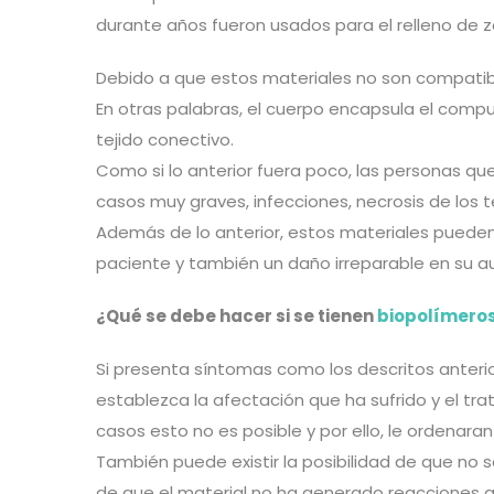
durante años fueron usados para el relleno de zo
Debido a que estos materiales no son compatibl
En otras palabras, el cuerpo encapsula el compu
tejido conectivo.
Como si lo anterior fuera poco, las personas qu
casos muy graves, infecciones, necrosis de los t
Además de lo anterior, estos materiales pueden
paciente y también un daño irreparable en su a
¿Qué se debe hacer si se tienen
biopolímero
Si presenta síntomas como los descritos anteri
establezca la afectación que ha sufrido y el tr
casos esto no es posible y por ello, le ordena
También puede existir la posibilidad de que no 
de que el material no ha generado reacciones adv