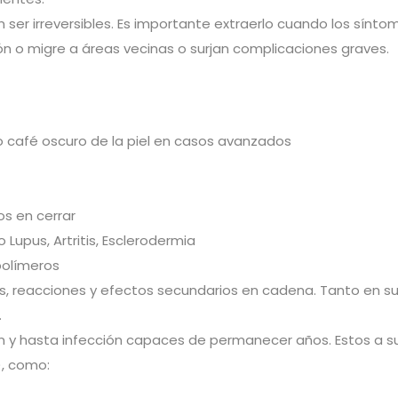
er irreversibles. Es importante extraerlo cuando los síntoma
ón o migre a áreas vecinas o surjan complicaciones graves.
 o café oscuro de la piel en casos avanzados
os en cerrar
upus, Artritis, Esclerodermia
polímeros
, reacciones y efectos secundarios en cadena. Tanto en surc
.
y hasta infección capaces de permanecer años. Estos a su v
, como: