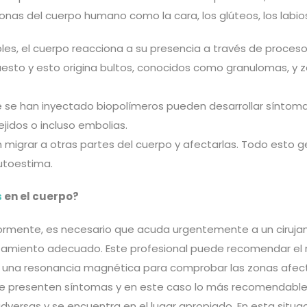
nas del cuerpo humano como la cara, los glúteos, los labios, 
es, el cuerpo reacciona a su presencia a través de procesos
esto y esto origina bultos, conocidos como granulomas, y z
e se han inyectado biopolímeros pueden desarrollar síntomas
ejidos o incluso embolias.
 migrar a otras partes del cuerpo y afectarlas. Todo esto 
utoestima.
s
en el cuerpo?
ormente, es necesario que acuda urgentemente a un cirujano
atamiento adecuado. Este profesional puede recomendar el r
ran una resonancia magnética para comprobar las zonas afe
se presenten síntomas y en este caso lo más recomendable e
ersas y se encuentra en el lugar apropiado. En esta situació