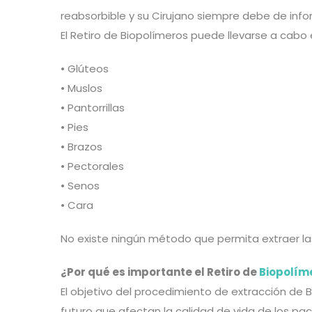
reabsorbible y su Cirujano siempre debe de info
El Retiro de Biopolímeros puede llevarse a cabo 
• Glúteos
• Muslos
• Pantorrillas
• Pies
• Brazos
• Pectorales
• Senos
• Cara
No existe ningún método que permita extraer la
¿Por qué es importante el Retiro de
Biopolím
El objetivo del procedimiento de extracción de 
futuro que afectan la calidad de vida de los pac