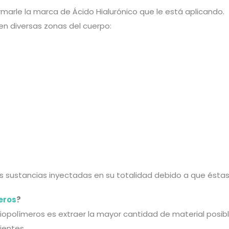
rmarle la marca de Ácido Hialurónico que le está aplicando.
en diversas zonas del cuerpo:
s sustancias inyectadas en su totalidad debido a que éstas
eros
?
Biopolímeros es extraer la mayor cantidad de material posi
ientes.