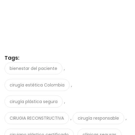
Tags:
,
bienestar del paciente
,
cirugía estética Colombia
,
cirugía plástica segura
,
,
CIRUGIA RECONSTRUCTIVA
cirugía responsable
,
,
cirujano plástico certificado
clínicas seguras