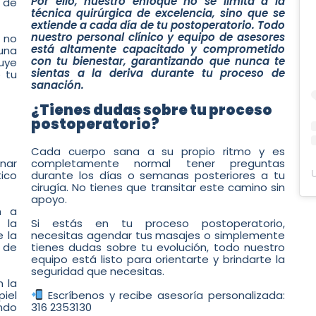
Por ello, nuestro enfoque no se limita a la
 de
técnica quirúrgica de excelencia, sino que se
extiende a cada día de tu postoperatorio. Todo
nuestro personal clínico y equipo de asesores
s no
está altamente capacitado y comprometido
una
con tu bienestar, garantizando que nunca te
uye
sientas a la deriva durante tu proceso de
 tu
sanación.
¿Tienes dudas sobre tu proceso
postoperatorio?
Cada cuerpo sana a su propio ritmo y es
nar
completamente normal tener preguntas
ico
durante los días o semanas posteriores a tu
cirugía. No tienes que transitar este camino sin
apoyo.
n a
o la
Si estás en tu proceso postoperatorio,
e la
necesitas agendar tus masajes o simplemente
r de
tienes dudas sobre tu evolución, todo nuestro
equipo está listo para orientarte y brindarte la
seguridad que necesitas.
 la
piel
Escríbenos y recibe asesoría personalizada:
ndo
316 2353130