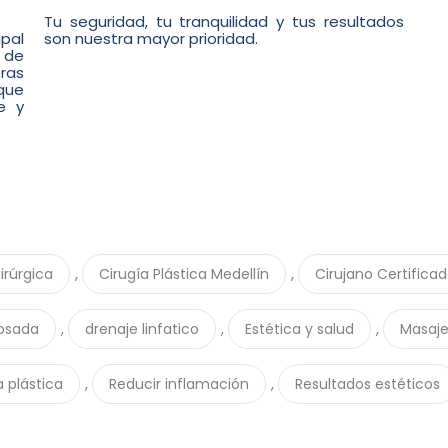
Tu seguridad, tu tranquilidad y tus resultados
ipal
son nuestra mayor prioridad.
n de
ras
que
e y
,
,
irúrgica
Cirugía Plástica Medellín
Cirujano Certifica
,
,
,
Posada
drenaje linfatico
Estética y salud
Masaje
,
,
 plástica
Reducir inflamación
Resultados estéticos