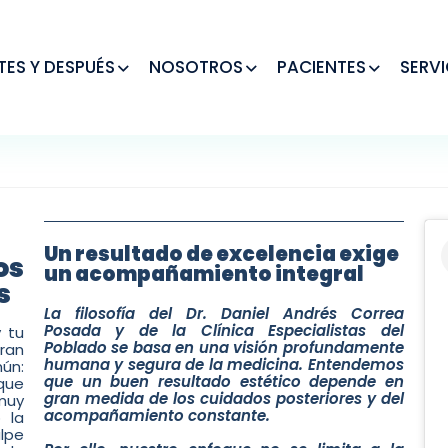
TES Y DESPUÉS
NOSOTROS
PACIENTES
SERVI
Un resultado de excelencia exige
os
un acompañamiento integral
s
La filosofía del Dr. Daniel Andrés Correa
Posada y de la Clínica Especialistas del
 tu
Poblado se basa en una visión profundamente
gran
humana y segura de la medicina. Entendemos
ún:
que un buen resultado estético depende en
que
gran medida de los cuidados posteriores y del
 muy
acompañamiento constante.
o la
ulpe