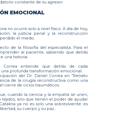
rdatorio constante de su agresor.
ÓN EMOCIONAL
ria no ocurre solo a nivel físico. A día de hoy,
ción, la justicia penal y la reconstrucción
a perdido el miedo.
ecto de la filosofía del especialista. Para el
mprender al paciente, sabiendo que detrás
 una historia.
. Correa entiende que detrás de cada
re una profunda transformación emocional.
icipación del Dr. Daniel Correa en "Retrato
tancia de la cirugía reconstructiva como una
 cierre de ciclos traumáticos.
que, cuando la ciencia y la empatía se unen,
 tejidos, sino que tienen el poder de ayudar
 Catalina ya no es solo una sobreviviente; es
bertad, su cuerpo y su paz..