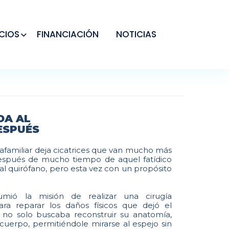
CIOS
FINANCIACIÓN
NOTICIAS
DA AL
ESPUÉS
trafamiliar deja cicatrices que van mucho más
 después de mucho tiempo de aquel fatídico
al quirófano, pero esta vez con un propósito
umió la misión de realizar una cirugía
ara reparar los daños físicos que dejó el
 no solo buscaba reconstruir su anatomía,
 cuerpo, permitiéndole mirarse al espejo sin