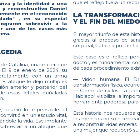
que el reflejo fuera un reco
anza y la identidad a una
o y reconstructivo Daniel
temente en el reconocido
LA TRANSFORMACI
blado" , en su especial
Y EL FIN DEL MIEDO
ograron sobrevivir a la
rtir uno de los casos más
era.
El mayor triunfo de esta histo
gracias al proceso de sana
corporal, Catalina por fin h
AGEDIA
Este caso es el reflejo perf
doctor, es fundamental co
a de Catalina, una mujer que
de cada procedimiento existe
. El 9 de enero de 2024, su
ó brutalmente con un arma
— Visión humana: El Dr
El ataque le dejó múltiples
transformación física, ocur
ón anterior y posterior del
— Cierre de ciclos: La part
de estas letales puñaladas
Hablado" visibiliza la impor
n.
herramienta poderosa para el
 ocurrió lo impensable: el
Esta historia nos recuerda 
onvirtió en un escudo vital,
los médicos no solo reparan
vándole la vida. Ese implante
a reconstruir vidas enteras.
 sobrevivir a un ataque que
una mujer que recuperó su li