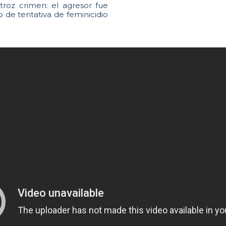
atroz crimen: el agresor fue
o de tentativa de feminicidio