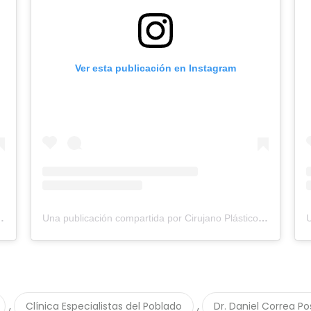
Ver esta publicación en Instagram
Daniel Correa (@cirujanodanielcorrea)
Una publicación compartida por Cirujano Plástico Daniel Correa (@cirujanodanielcorrea)
,
,
Clínica Especialistas del Poblado
Dr. Daniel Correa P