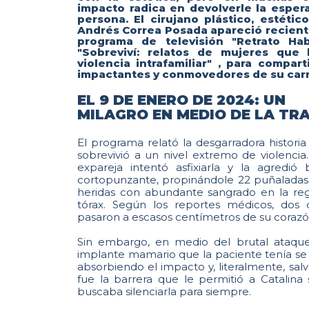
impacto radica en devolverle la esper
persona. El cirujano plástico, estétic
Andrés Correa Posada apareció recien
programa de televisión "Retrato Ha
"Sobreviví: relatos de mujeres que l
violencia intrafamiliar" , para compa
impactantes y conmovedores de su carr
EL 9 DE ENERO DE 2024: UN
MILAGRO EN MEDIO DE LA TR
El programa relató la desgarradora histori
sobrevivió a un nivel extremo de violencia
expareja intentó asfixiarla y la agredi
cortopunzante, propinándole 22 puñaladas. 
heridas con abundante sangrado en la regi
tórax. Según los reportes médicos, dos 
pasaron a escasos centímetros de su corazó
Sin embargo, en medio del brutal ataque,
implante mamario que la paciente tenía se c
absorbiendo el impacto y, literalmente, sal
fue la barrera que le permitió a Catalina
buscaba silenciarla para siempre.