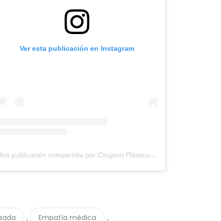
Ver esta publicación en Instagram
Una publicación compartida por Cirujano Plástico Daniel Correa (@cirujanodanielcorrea)
,
,
osada
Empatía médica