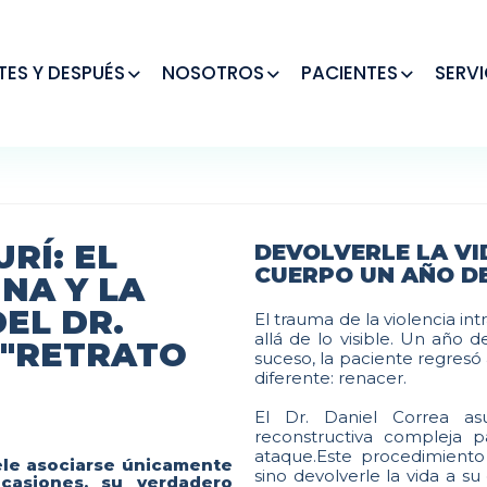
TES Y DESPUÉS
NOSOTROS
PACIENTES
SERVI
RÍ: EL
DEVOLVERLE LA VI
CUERPO UN AÑO D
NA Y LA
EL DR.
El trauma de la violencia in
allá de lo visible. Un año
 "RETRATO
suceso, la paciente regresó 
diferente: renacer.
El Dr. Daniel Correa as
reconstructiva compleja p
ataque.Este procedimiento
uele asociarse únicamente
sino devolverle la vida a su
casiones, su verdadero