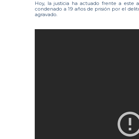
Hoy, la justicia ha actuado frente a este 
condenado a 19 años de prisión por el delit
agravado.