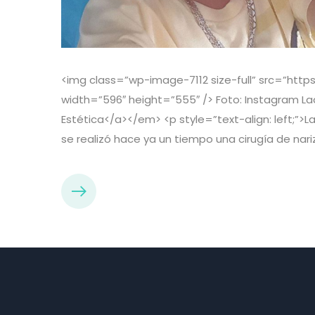
<img class=”wp-image-7112 size-full” src=”htt
width=”596″ height=”555″ /> Foto: Instagram L
Estética</a></em> <p style=”text-align: left;”>
se realizó hace ya un tiempo una cirugía de nar