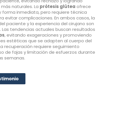
 paciente, evitando rechazo y logrando
 más naturales. La
prótesis glútea
ofrece
 y forma inmediata, pero requiere técnica
ra evitar complicaciones. En ambos casos, la
del paciente y la experiencia del cirujano son
. Las tendencias actuales buscan resultados
os
, evitando exageraciones y promoviendo
es estéticas que se adapten al cuerpo del
La recuperación requiere seguimiento
uso de fajas y limitación de esfuerzos durante
as semanas.
stimonio