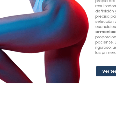
propia del
resultados
definición
precisa pa
selección 
esenciales
armonios
proporcion
paciente. 
riguroso, 
las primer
Ver te