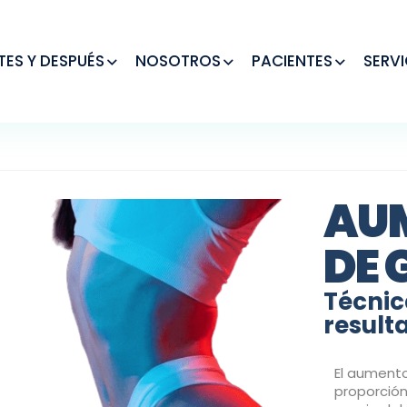
TES Y DESPUÉS
NOSOTROS
PACIENTES
SERVI
AU
DE 
Técnic
result
El aumento
proporción