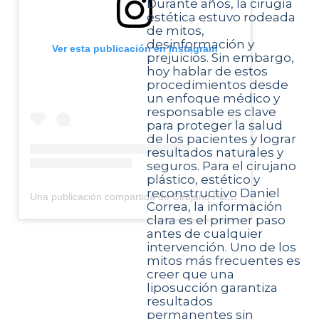
Durante años, la cirugía
estética estuvo rodeada
de mitos,
desinformación y
Ver esta publicación en Instagram
prejuicios. Sin embargo,
hoy hablar de estos
procedimientos desde
un enfoque médico y
responsable es clave
para proteger la salud
de los pacientes y lograr
resultados naturales y
seguros. Para el cirujano
plástico, estético y
reconstructivo Daniel
Una publicación compartida de Cirujano Plástico Daniel Correa (@cirujanodanielcorrea)
Correa, la información
clara es el primer paso
antes de cualquier
intervención. Uno de los
mitos más frecuentes es
creer que una
liposucción garantiza
resultados
permanentes sin