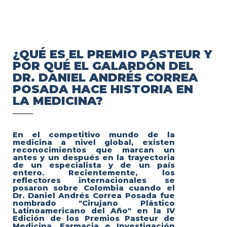
¿QUÉ ES EL PREMIO PASTEUR Y
POR QUÉ EL GALARDÓN DEL
DR. DANIEL ANDRÉS CORREA
POSADA HACE HISTORIA EN
LA MEDICINA?
En el competitivo mundo de la
medicina a nivel global, existen
reconocimientos que marcan un
antes y un después en la trayectoria
de un especialista y de un país
entero. Recientemente, los
reflectores internacionales se
posaron sobre Colombia cuando el
Dr. Daniel Andrés Correa Posada fue
nombrado "Cirujano Plástico
Latinoamericano del Año" en la IV
Edición de los Premios Pasteur de
Medicina, Farmacia e Investigación